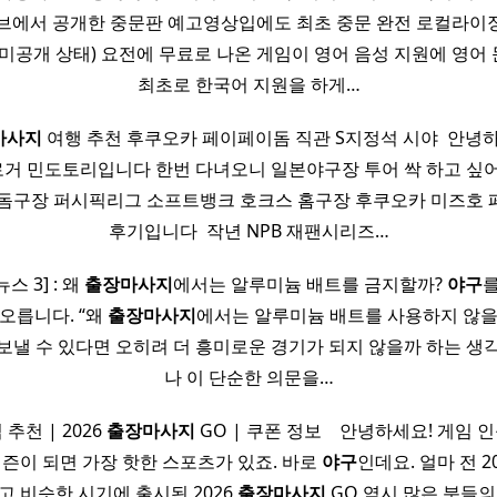
브에서 공개한 중문판 예고영상입에도 최초 중문 완전 로컬라이징 
 미공개 상태) 요전에 무료로 나온 게임이 영어 음성 지원에 영어
최초로 한국어 지원을 하게…
마사지
여행 추천 후쿠오카 페이페이돔 직관 S지정석 시야 ​ 안녕하
거 민도토리입니다 한번 다녀오니 일본야구장 투어 싹 하고 싶어요
 돔구장 퍼시픽리그 소프트뱅크 호크스 홈구장 후쿠오카 미즈호 
후기입니다 ​ 작년 NPB 재팬시리즈…
스 3] : 왜
출장마사지
에서는 알루미늄 배트를 금지할까?
야구
를
오릅니다. “왜
출장마사지
에서는 알루미늄 배트를 사용하지 않을까
보낼 수 있다면 오히려 더 흥미로운 경기가 되지 않을까 하는 생각
나 이 단순한 의문을…
추천 | 2026
출장마사지
GO | 쿠폰 정보 ​ ​ ​ 안녕하세요! 게
시즌이 되면 가장 핫한 스포츠가 있죠. 바로
야구
인데요. 얼마 전 2
고 비슷한 시기에 출시된 2026
출장마사지
GO 역시 많은 분들의