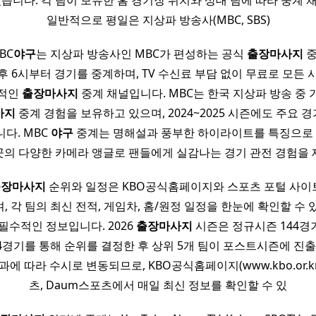
있습니다. 각 팀이 보유한 홈 경기장 위치와 상대 팀에 따라 중계 
일반적으로 평일은 지상파 방송사(MBC, SBS)
BC
야구
는 지상파 방송사인 MBC가 편성하는 공식
출장마사지
중
후 6시부터 경기를 중계하며, TV 수신료 부담 없이 무료로 모든 
중적인
출장마사지
중계 채널입니다. MBC는 한국 지상파 방송 중 
사지
중계 경험을 보유하고 있으며, 2024~2025 시즌에도 주요
다. MBC
야구
중계는 명해설과 풍부한 하이라이트를 특징으로 
곳의 다양한 카메라 앵글로 팬들에게 실감나는 경기 관전 경험을 
출장마사지
순위와 일정은 KBO공식홈페이지와 스포츠 포털 사
 각 팀의 최신 전적, 게임차, 홈/원정 일정을 한눈에 확인할 수
필수적인 정보입니다. 2026
출장마사지
시즌은 정규시즌 144경
144경기를 통해 순위를 결정한 후 상위 5개 팀이 포스트시즌에 진
에 따라 수시로 변동되므로, KBO공식홈페이지(www.kbo.or.kr
츠, Daum스포츠에서 매일 최신 정보를 확인할 수 있