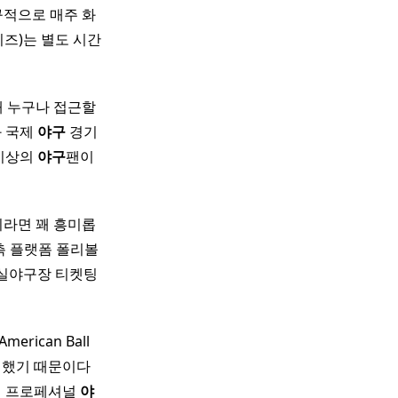
적으로 매주 화
즈)는 별도 시간
해 누구나 접근할
와 국제
야구
경기
 이상의
야구
팬이
라면 꽤 흥미롭
측 플랫폼 폴리볼
실야구장 티켓팅
erican Ball
했기 때문이다 ​
9년에 프로페셔널
야