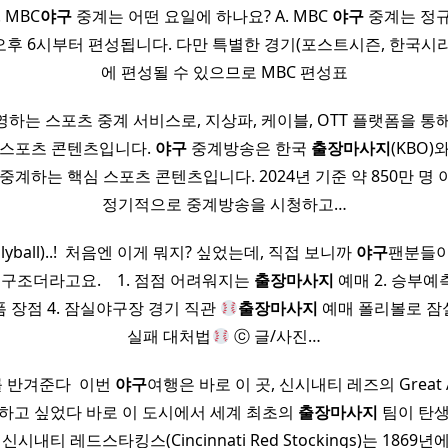
 MBC
야구
중계는 어떤 요일에 하나요? A. MBC
야구
중계는 정규
오후 6시부터 편성됩니다. 다만 특별한 경기(포스트시즌, 한국시리
에 편성될 수 있으므로 MBC 편성표
하는 스포츠 중계 서비스로, 지상파, 케이블, OTT 플랫폼을 통
 스포츠 콘텐츠입니다.
야구
중계방송은 한국
출장마사지
(KBO)
중계하는 핵심 스포츠 콘텐츠입니다. 2024년 기준 약 850만 명
정기적으로 중계방송을 시청하고…
yball)..! ​ 처음엔 이게 뭐지? 싶었는데, 직접 보니까
야구
팬분들이
구조더라고요. ​ ​ ​ 1. 점점 어려워지는
출장마사지
예매 2. 승부예
폼 장점 4. 잠실야구장 경기 직관
출장마사지
예매 폴리볼로 잠
실패 대처법
ⓒ 글/사진…
 반겨준다 ​ 이번
야구
여행은 바로 이 곳, 신시내티 레즈의 Great Am
작하고 싶었다 바로 이 도시에서 세계 최초의
출장마사지
팀이 탄생
신시내티 레드스타킹스(Cincinnati Red Stockings)는 186