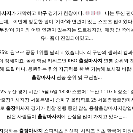
마사지
가 개막하고
야구
경기가 한창이다.
​ ​ 나는 두산
데, ​ ​ 이번에 방문한 펍이 ‘기아’와 연관이 있는 스포츠 펍이었다.
 ‘연무장’​이 기아와 어떤 연관이 있는지는 모르겠지만, ​ 매장 안 쪽
유니폼이 진열되어있고…
25억 원으로 공동 1위를 달리고 있습니다. 각 구단의 샐러리 캡과 
 정해지죠. 올해 핵심 키워드인 KBO
출장마사지
연봉 순위와 
 드릴 테니, 응원하는 팀의 자금력을 한 번 가늠해 보시길 바랍니다
출장마사지
연봉 순위 및 구단별…
 VS 두산 경기 시간 : 5월 6일 18:30 스코어 : 두산 1 : LG 6 장
출장마사지장 서울특별시 송파구 올림픽로 25 서울종합출장마
바로
출장마사지
경기가 한참 진행 중인 잠실 종합출장마사지장입니다
많은 사람들이
출장마사지
에 관심을 많이 가지고 있다는…
 자랑하는
출장마사지
스피리츠 최신작, 시리즈 최초 한국어 지원이