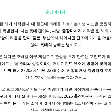
출장마사지
한 해가 시작된다. 내 월급에 의례를 치르기는커녕 자신을 응원
 폭발한다. 나는 롯데 팬이다, 씨발.
출장마사지
개막은 한 해의
생활이 리듬을 탄다. 물론, 부산에서 태어나면 단조에 가까울 확률
않다. 롯데의 승패는 날씨고…
은 색다른 모바일
야구
게임으로 관심을 두게 만드는 포인트가 되지
데이트는 팀 관리와 성장이라는 매니지먼트 요소에 방향이 맞춰집
두 번째 패치가 2026년 4월 22일(수)에 진행되면서 지명타자 포
선수 추가, 몬스터 등급 효과 개선…
이 글 보고 계시죠? 저도 매년 이맘때가 되면 이상하게 가슴이 두근
구장이 다시 살아나는 계절이니까요. 2026
출장마사지
개막전 일
는 특히 눈에 띄는 소식이 많아서 정리해봤어요. 대전에서는 ‘코리
시구, 인천에서는 스타 셰프…