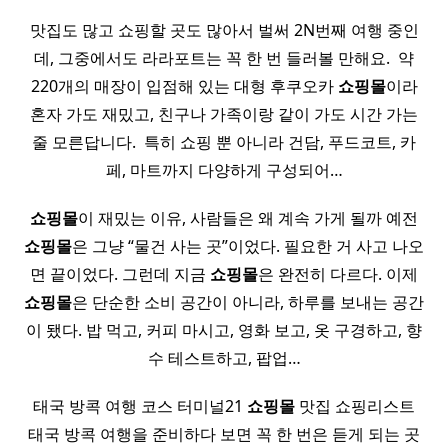
맛집도 많고 쇼핑할 곳도 많아서 벌써 2N번째 여행 중인
데, 그중에서도 라라포트는 꼭 한 번 들러볼 만해요. ​ 약
220개의 매장이 입점해 있는 대형 후쿠오카
쇼핑몰
이라
혼자 가도 재밌고, 친구나 가족이랑 같이 가도 시간 가는
줄 모른답니다. ​ 특히 쇼핑 뿐 아니라 건담, 푸드코트, 카
페, 마트까지 다양하게 구성되어…
쇼핑몰
이 재밌는 이유, 사람들은 왜 계속 가게 될까 예전
쇼핑몰
은 그냥 “물건 사는 곳”이었다. 필요한 거 사고 나오
면 끝이었다. 그런데 지금
쇼핑몰
은 완전히 다르다. 이제
쇼핑몰
은 단순한 소비 공간이 아니라, 하루를 보내는 공간
이 됐다. 밥 먹고, 커피 마시고, 영화 보고, 옷 구경하고, 향
수 테스트하고, 팝업…
태국 방콕 여행 코스 터미널21
쇼핑몰
맛집 쇼핑리스트
태국 방콕 여행을 준비하다 보면 꼭 한 번은 듣게 되는 곳