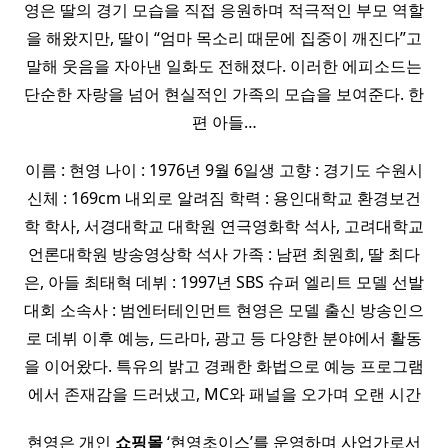
영은 딸의 경기 모습을 직접 응원하며 적극적인 부모 역할
을 해왔지만, 딸이 “엄마 목소리 때문에 집중이 깨진다”고
말해 웃음을 자아낸 일화도 전해졌다. 이러한 에피소드는
단순한 자랑을 넘어 현실적인 가족의 모습을 보여준다. 한
편 아들…
이름 : 현영 나이 : 1976년 9월 6일생 고향 : 경기도 수원시
신체 : 169cm 내외로 알려짐 학력 : 용인대학교 환경보건
학 학사, 서경대학교 대학원 연극영화학 석사, 고려대학교
언론대학원 방송영상학 석사 가족 : 남편 최원희, 딸 최다
은, 아들 최태혁 데뷔 : 1997년 SBS 슈퍼 엘리트 모델 선발
대회 소속사 : 범엔터테인먼트 현영은 모델 출신 방송인으
로 데뷔 이후 예능, 드라마, 광고 등 다양한 분야에서 활동
을 이어왔다. 특유의 밝고 경쾌한 화법으로 예능 프로그램
에서 존재감을 드러냈고, MC와 패널을 오가며 오랜 시간
현영은 개인
쇼핑몰
‘현영초이스’를 운영하며 사업가로서