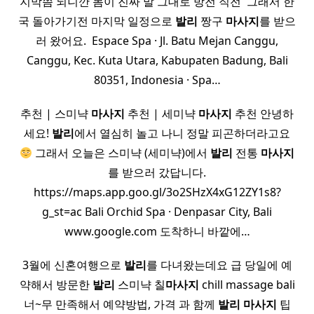
지막쯤 되니깐 몸이 진짜 말 그대로 방전 직전 ​ 그래서 한
국 돌아가기전 마지막 일정으로
발리
짱구
마사지
를 받으
러 왔어요. ​ Espace Spa · Jl. Batu Mejan Canggu,
Canggu, Kec. Kuta Utara, Kabupaten Badung, Bali
80351, Indonesia · Spa…
추천 | 스미냑
마사지
추천 | 세미냑
마사지
추천 안녕하
세요!
발리
에서 열심히 놀고 나니 정말 피곤하더라고요
그래서 오늘은 스미냑 (세미냑)에서
발리
전통
마사지
를 받으러 갔답니다.
https://maps.app.goo.gl/3o2SHzX4xG12ZY1s8?
g_st=ac Bali Orchid Spa · Denpasar City, Bali
www.google.com 도착하니 바깥에…
3월에 신혼여행으로
발리
를 다녀왔는데요 급 당일에 예
약해서 방문한
발리
스미냑 칠
마사지
chill massage bali
너~무 만족해서 예약방법, 가격 과 함께
발리
마사지
팁