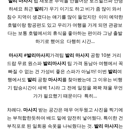
​
발리
마사지
팁 새로운 추억을 만들어준 로즈힐스파 안녕
하세요 최근
발리
가 우기 이기도 하고 비가 좀 많이 와서
침수 지역이 생겼다는 얘기를 많이 들었지만 ​ 이미 예약한
호텔이랑 항공편도 있고 우리가 여행을 가게 되면 관광보
다는 보통 호텔에서의 휴식을 좋아하는 편이라 그냥 출발
하기로 했어요 ​ 다행히 시간…
마사지
#
발리
마사지
가격팁
발리
마사지
공항 10분 거리
드랍 무료 원스파
발리
마사지
팁 가격 동남아 여행에서 꼭
빠질 수 없는 건 가성비 좋은 스파가 아닐까! 이번
발리
여
행에서도
발리
공항
마사지
를 찾아봤는데 그 이유는 비행
기 탑승시간이 새벽 1시라 그 전에 일정을 꽉꽉 채울 무언
가가 필요했기 때문이다 ​ 특히…
차례다.
마사지
받는 공간은 매우 어두웠고 사진을 찍기에
는 부적합한듯하여 배드 밑에 얌전히 넣어뒀다. 특이한 건
부직포로 된 일회용 속옷을 나눠줬다는 것.
발리
마사지
는