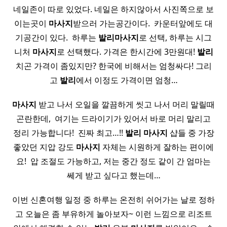
네일존이 따로 있었다. 네일은 하지않아서 사진쪽으로 보
이는곳이
마사지
받으러 가는공간이다. ​ 카운터앞에도 대
기공간이 있다. ​ 하루는
발리
마사지
로 선택, 하루는 시그
니처
마사지
로 선택했다. 가격은 한시간에 3만원대!
발리
치곤 가격이 좀있지만? 한국에 비해서는 엄청싸다! 그리
고
발리
에서 이정도 가격이면 엄청…
마사지
받고 나서 오일을 깔끔하게 씻고 나서 머리 말릴때
곤란한데, ​ 여기는 드라이기가 있어서 바로 머리 말리고
정리 가능합니다! ​ 진짜 최고…!!
발리
마사지
샵들 중 가장
좋았던 지압 강도
마사지
자체는 시원하게 잘하는 편이에
요! ​ 압 조절도 가능하고, 저는 중간 정도 같이 간 엄마는
쎄게 받고 싶다고 했는데…
이번 신혼여행 일정 중 하루는 온전히 쉬어가는 날로 정하
고 오늘은 좀 부유하게 놀아보자~ 이런 느낌으로 리조트