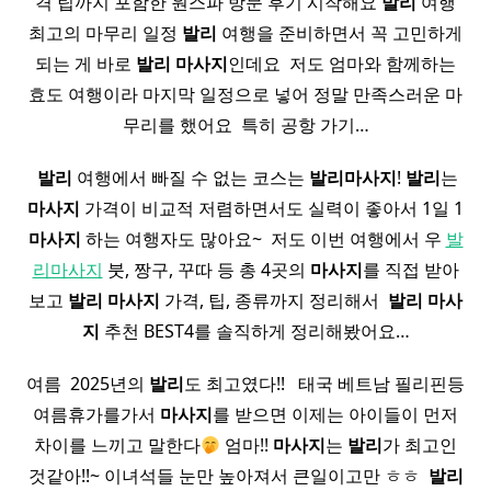
격 팁까지 포함한 원스파 방문 후기 시작해요
발리
여행
최고의 마무리 일정
발리
여행을 준비하면서 꼭 고민하게
되는 게 바로
발리
마사지
인데요 ​ 저도 엄마와 함께하는
효도 여행이라 마지막 일정으로 넣어 정말 만족스러운 마
무리를 했어요 ​ 특히 공항 가기…
​
발리
여행에서 빠질 수 없는 코스는
발리
마사지
!
발리
는
마사지
가격이 비교적 저렴하면서도 실력이 좋아서 1일 1
마사지
하는 여행자도 많아요~ ​ 저도 이번 여행에서 우
발
리마사지
붓, 짱구, 꾸따 등 총 4곳의
마사지
를 직접 받아
보고
발리
마사지
가격, 팁, 종류까지 정리해서 ​
발리
마사
지
추천 BEST4를 솔직하게 정리해봤어요…
여름 ​ 2025년의
발리
도 최고였다!! ​ ​ 태국 베트남 필리핀등
여름휴가를가서
마사지
를 받으면 이제는 아이들이 먼저
차이를 느끼고 말한다
엄마!!
마사지
는
발리
가 최고인
것같아!!~ 이녀석들 눈만 높아져서 큰일이고만 ㅎㅎ ​
발리