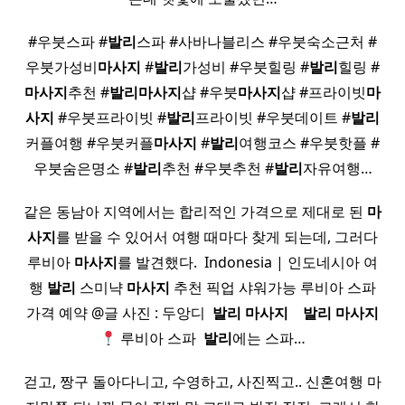
#우붓스파 #
발리
스파 #사바나블리스 #우붓숙소근처 #
우붓가성비
마사지
#
발리
가성비 #우붓힐링 #
발리
힐링 #
마사지
추천 #
발리
마사지
샵 #우붓
마사지
샵 #프라이빗
마
사지
#우붓프라이빗 #
발리
프라이빗 #우붓데이트 #
발리
커플여행 #우붓커플
마사지
#
발리
여행코스 #우붓핫플 #
우붓숨은명소 #
발리
추천 #우붓추천 #
발리
자유여행…
같은 동남아 지역에서는 합리적인 가격으로 제대로 된
마
사지
를 받을 수 있어서 여행 때마다 찾게 되는데, 그러다
루비아
마사지
를 발견했다. ​ Indonesia | 인도네시아 여
행
발리
스미냑
마사지
추천 픽업 샤워가능 루비아 스파
가격 예약 @글 사진 : 두앙디 ​
발리
마사지
​ ​ ​
발리
마사지
루비아 스파 ​
발리
에는 스파…
걷고, 짱구 돌아다니고, 수영하고, 사진찍고.. 신혼여행 마