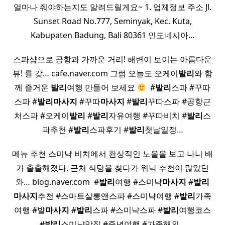
얼마나 줘야하는지도 알려드릴게요~ 1. 업체정보 주소 Jl.
Sunset Road No.777, Seminyak, Kec. Kuta,
Kabupaten Badung, Bali 80361 인도네시아…
스파샵으로 공항과 가까운 거리! 해변이 보이는 아름다운
뷰! 를 갖… cafe.naver.com 그럼 오늘도 오케이
발리
와 함
께 즐거운
발리
여행 만들어 보세요
​ #
발리
스파 #꾸따
스파 #
발리
마사지
#꾸따
마사지
#
발리
꾸따스파 #공항근
처스파 #오케이
발리
#
발리
자유여행 #꾸따비치 #
발리
스
파추천 #
발리
스파후기 #
발리
첫날일정…
메뉴 추천 스미냑 비치에서 환상적인 노을을 보고 나니 배
가 출출해졌다. 근처 식당을 찾다가 워낙 추천이 많았던
와… blog.naver.com ​ #
발리
여행 #스미냑
마사지
#
발리
마사지
추천 #스마트살롱앤스파 #스미냑여행 #
발리
가족
여행 #발
마사지
#
발리
스파 #스미냑스파 #
발리
여행코스
#
발리
스미냑맛집 #중년여행 #가족해외…