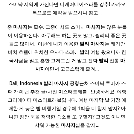
스미냑 지역에 가신다면 더케어데이스파를 강추! 카카오
톡으로도 예약을 받으시니 참고…
중
마사지
는 필수. 그중에서도 스미냑
마사지
는 많은 분들
이 이용하신다. ​ 아무래도 하는 곳도 많고, 퀄리티 좋은 곳
들도 많아서. ​ 이번에 내가 이용한
발리
마사지
는 레기안
비치 호텔에 위치한 우사다 스파. ​ ​
발리
여행 왔으니까 한
국사람들 많고 흔한 그저그런 거 말고 진짜
발리
전통
마
사지
이면서 고급스럽게 즐겨…
​ Bali, Indonesia
발리
마사지
공항근처 스미냑 루비아 스
파 가격 팁 추천 글/사진 미스터트래블 ​ ​ 안녕하세요. 여행
크리에이터 미스터트래블입니다. 여행 마지막 날 가장 애
매한 게 늦은 밤 비행기일 경우에 1박을 더 할지 말지? 아
니면 잠깐 묵을 저렴한 숙소를 또 구할지? 그것도 아니면
샤워 가능한
마사지
샵을 갈지…