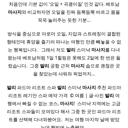
처음인데 기본 값이 ‘오일 + 곡괭이질’ 인것 같다. 베트남
마사지
와 비교하자면 오일을 진짜 듬뿍듬뿍 바르고 몸을
꾹꾹 눌러주는 듯한 기분…
방식을 중심으로 아로마 오일, 지압과 스트레칭이 결합된
형태인데 휴양을 즐기러 떠나는 여행인 만큼 빼놓을 수 없
는 행복입니다. ​ ​ 그래서 저도
발리
스미냑
마사지
를 다녀
왔는데 베트남처럼 1일 1힐링은 못해도 2일에 한 번은 들
렀습니다. ​ 그중
발리
공항 근처
마사지
숍으로 괜찮은 곳
을 찾았는데 샤워와 픽업까지…
발리
파드마 리조트 스파
발리
스미냑
마사지
추천 파드마
리조트 레기안 스파 예약 가격 ​ © 여름 | 글·사진
발리
여
행에서 빠질 수 없는 코스,
마사지
! ​ 스미냑 지역에는 고급
리조트 스파들이 모여있다 해서 그중 한 곳인 파드마 리조
트를 선택해 다녀와봤어요. ​ 저는 여행 마지막 날에 받았
는데 햇빛에 노출됐던…