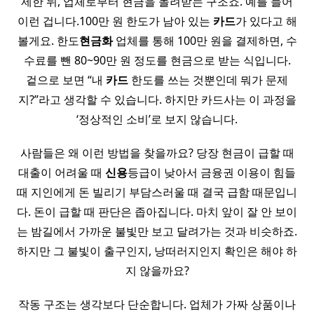
제한 뒤, 업체로부터 현금을 돌려받는 구조죠. 예를 들어
이런 겁니다.100만 원 한도가 남아 있는
카드
가 있다고 해
볼게요. 한도
현금화
업체를 통해 100만 원을 결제하면, 수
수료를 뺀 80~90만 원 정도를 현금으로 받는 식입니다.
겉으로 보면 “내
카드
한도를 쓰는 것뿐인데 뭐가 문제
지?”라고 생각할 수 있습니다. 하지만 카드사는 이 과정을
‘정상적인 소비’로 보지 않습니다.
사람들은 왜 이런 방법을 찾을까요? 당장 현금이 급할 때
대출이 어려울 때
신용
등급이 낮아서 금융권 이용이 힘들
때 지인에게 돈 빌리기 부담스러울 때 결국 급함 때문입니
다. 돈이 급할 때 판단은 좁아집니다. 마치 앞이 잘 안 보이
는 밤길에서 가까운 불빛만 보고 달려가는 것과 비슷하죠.
하지만 그 불빛이 출구인지, 낭떠러지인지 확인은 해야 하
지 않을까요?
작동 구조는 생각보다 단순합니다. 업체가 가짜 상품이나