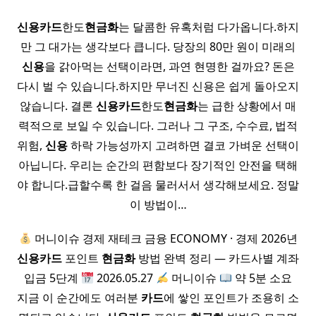
신용
카드
한도
현금화
는 달콤한 유혹처럼 다가옵니다.하지
만 그 대가는 생각보다 큽니다. 당장의 80만 원이 미래의
신용
을 갉아먹는 선택이라면, 과연 현명한 걸까요? 돈은
다시 벌 수 있습니다.하지만 무너진 신용은 쉽게 돌아오지
않습니다. 결론
신용
카드
한도
현금화
는 급한 상황에서 매
력적으로 보일 수 있습니다. 그러나 그 구조, 수수료, 법적
위험,
신용
하락 가능성까지 고려하면 결코 가벼운 선택이
아닙니다. 우리는 순간의 편함보다 장기적인 안전을 택해
야 합니다.급할수록 한 걸음 물러서서 생각해보세요. 정말
이 방법이…
머니이슈 경제 재테크 금융 ECONOMY · 경제 2026년
신용
카드
포인트
현금화
방법 완벽 정리 — 카드사별 계좌
입금 5단계
2026.05.27
머니이슈
약 5분 소요
지금 이 순간에도 여러분
카드
에 쌓인 포인트가 조용히 소