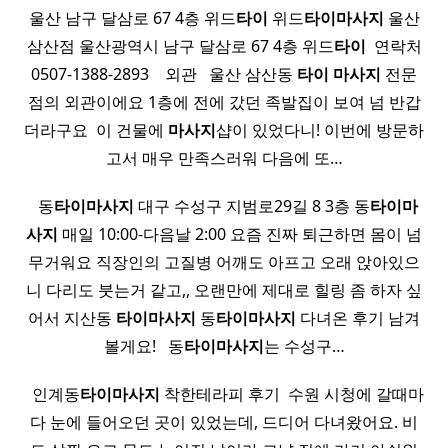
울산 남구 달삼로 67 4층 위드
타이
위드
타이
마사지
울산
삼산점 울산광역시 남구 달삼로 67 4층 위드
타이
​ 연락처
0507-1388-2893 ​ ​ ​ 외관 ​ ​ 울산 삼산동
타이
마사지
전문
점의 외관이에요 1층에 전에 갔던 족발집이 보여 넘 반갑
더라구요 ​ 이 건물에
마사지
샵이 있었다니! 이번에 방문하
고서 매우 만족스러워 다음에 또…
​ ​ 동
타이
마사지
대구 수성구 지범로29길 8 3층 동
타이
마
사지
매일 10:00-다음날 2:00 요즘 진짜 퇴근하면 몸이 넘
무거워요 직장인의 고질병 어깨도 아프고 오래 앉아있으
니 다리도 붓는거 같고,, 오랜만에 제대로 힐링 좀 하자 싶
어서 지산동
타이
마사지
동
타이
마사지
다녀온 후기 남겨
볼게요! ​ ​ 동
타이
마사지
는 수성구…
​ ​ 인계동
타이
마사지
착한테라피 후기 ​ 수원 시청에 갈때마
다 눈에 들어오던 곳이 있었는데, 드디어 다녀왔어요. 비