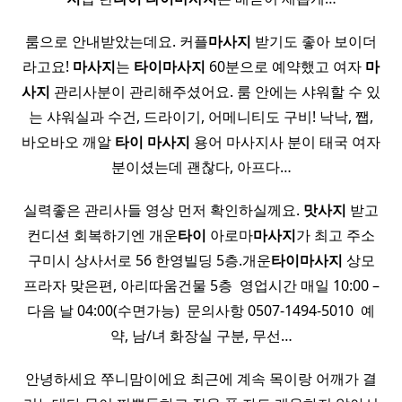
룸으로 안내받았는데요. 커플
마사지
받기도 좋아 보이더
라고요!
마사지
는
타이
마사지
60분으로 예약했고 여자
마
사지
관리사분이 관리해주셨어요. 룸 안에는 샤워할 수 있
는 샤워실과 수건, 드라이기, 어메니티도 구비! 낙낙, 쨉,
바오바오 깨알
타이
마사지
용어 마사지사 분이 태국 여자
분이셨는데 괜찮다, 아프다…
실력좋은 관리사들 영상 먼저 확인하실께요.
맛사지
받고
컨디션 회복하기엔 개운
타이
아로마
마사지
가 최고 주소
구미시 상사서로 56 한영빌딩 5층.개운
타이
마사지
상모
프라자 맞은편, 아리따움건물 5층 ​ 영업시간 매일 10:00 –
다음 날 04:00(수면가능) ​ 문의사항 0507-1494-5010 ​ 예
약, 남/녀 화장실 구분, 무선…
안녕하세요 쭈니맘이에요 최근에 계속 목이랑 어깨가 결