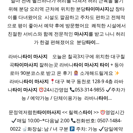
​ 얼마 전에 헬스하다가 허리를 다쳐서 허리 근육을 풀기
위해 분당 오리역 근처에 위치한 분당
타이
마사지
샵 창타
이를 다녀왔어요 ​ 시설도 깔끔하고 주차도 편하고 전체적
으로 평이 좋아서 예약 후에 방문했어요 ​ 쾌적한 시설에서
친절한 서비스와 함께 전문적인
마사지
를 받고 나니 허리
가 한결 편해졌어요 ​ 분당
타이
…
라바나
타이
마사지
​ ​ ​ 오늘은 칠곡3지구에 위치한 대구칠
곡
타이
마사지
잘하는곳 라바나
타이
마사지
타이
+ 등아
로마 90분코스로 받고 온 후기
소개해드릴게요
​ ​ ​
라바나
타이
마사지
대구 북구 동천로 128-9 4층 라바
나
타이
마사지
24시간영업
053-314-9855
주차가
능 / 예약가능 / 단체이용가능 ​ 라바나
타이
…
문정역저렴한
타이
마사지
<< 릴렉스
타이
>>
영업시간
매일 10:00~*다음날 2:00
전화번호: 0507-1484-
0022
화장실: 남 / 녀 구분
주차: 가능
당일예약