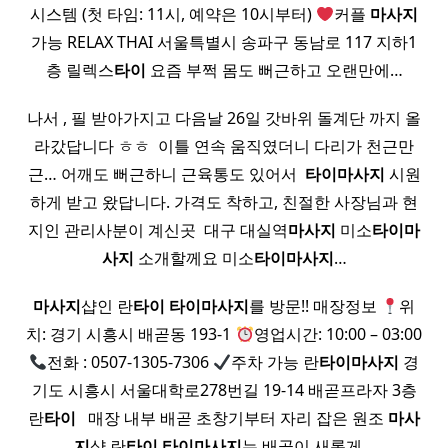
시스템 (첫 타임: 11시, 예약은 10시부터)
커플
마사지
가능 RELAX THAI 서울특별시 송파구 동남로 117 지하1
층 릴렉스
타이
요즘 부쩍 몸도 뻐근하고 오랜만에…
나서 , 필 받아가지고 다음날 26일 갓바위 돌계단 까지 올
라갔답니다 ㅎㅎ ​ 이틀 연속 움직였더니 다리가 천근만
근… 어깨도 뻐근하니 근육통도 있어서 ​
타이
마사지
시원
하게 받고 왔답니다. 가격도 착하고, 친절한 사장님과 현
지인 관리사분이 계신곳 ​ 대구 대실역
마사지
미소
타이
마
사지
소개할께요 미소
타이
마사지
…
마사지
샵인 란
타이
타이
마사지
를 방문!! 매장정보
위
치: 경기 시흥시 배곧동 193-1
영업시간: 10:00 – 03:00
전화 : 0507-1305-7306
주차 가능 란
타이
마사지
경
기도 시흥시 서울대학로278번길 19-14 배곧프라자 3층
란
타이
​ ​ 매장 내부 배곧 초창기부터 자리 잡은 원조
마사
지
샵 란
타이
타이
마사지
는 배곧이 새롭게…