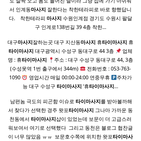
도 살짝 오고 몸도 늘어진 날이라 그냥 집에 가기 아쉬워
서 인계동
마사지
잘한다는 착한테라피로 바로 향했답니
다. ​ ​ ​ 착한테라피
마사지
수원인계점 경기도 수원시 팔달
구 인계로138번길 39 4층 착한…
대구
마사지
잘하는곳 대구 지산동
마사지
휴
타이
마사지
휴
타이
마사지
대구광역시 수성구 동대구로 44 3층
업체
명 : 휴
타이
마사지
주소 : 대구 수성구 동대구로 44, 3층
(수성못역 1번 출구에서 344m)
전화번호 : 053-763-
1090
영업시간 매일 00:00-24:00 연중무휴
주차가
능 대구 수성구
타이
마사지
‘휴
타이
마사지
…
​ 남편놈 극도의 피곤함 이슈로
타이
마사지
를 받아볼까해
서 찾다가 선택한 경주 왓포
타이
마사지
그나마 가까운 동
천동에서
타이
마사지
샵이 있었는데 보문이 더 고급스러
워보여서 여기로 선택했다 ​ 그리고 동천은 블로그 협찬글
이 너무 많았음 ㅠㅠ ​ 보문호수쪽에 위치한 왓포
타이
마사