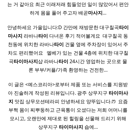
는 거 같아요 최근 이래저래 힘들었던 일이 많았어서 편안
하게 몸을 풀어 주고자 배곧
마사지
…
안녕하세요 가을입니다:D 간만에 재방문한 대구칠곡
타이
마사지
라바나
타이
다녀온 후기 적어볼게요 ​ 대구칠곡 동
천동에 위치한 라바나
타이
건물 옆에 주차장이 있어서 주
차도 편리했어요 ​ ​ 엘베가 있는 건물 4층에 위치한 대구칠
곡
타이
마사지
샵 라바나
타이
24시간 영업하는 곳으로 물
론 부부/커플/가족 환영하는 건전한…
이 글은 <예스코리아>로부터 제품 또는 서비스를 지원받
아 진솔하게 작성된 리뷰입니다. 광주 상무지구
타이
마사
지
맛집 상무모션테라피 안녕하세요 양뚜입니다.ꢭ ​ 요즘
부쩍 몸이 찌뿌둥하고 근육통이 오셨다는 저희 어머니를
모시고, 오랜만에 제대로 된 힐링을 선물해 드리기 위해
상무지구
타이
마사지
숍에…