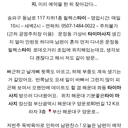
지
, 미리 예약을 한 뒤 찾아갔다…
송파구 동남로 117 지하1층 릴렉스
타이
– 영업시간: 매일
10시 – 새벽2시 – 연락처: 0507-1484-0022 – 주차불가
(근처 공영주차장 이용) ​ ​ ​ 문정동 가성비
타이
마사지
생긴
지 얼마 안된듯 하다며 남편이 혼자 먼저 다녀온 문정동
릴렉스
타이
​ 로데오거리 초입에 위치해있는데요, 생각보
다 괜찮다고 해서 저도 같이 방문…
뻐근하고 날개뼈 뒷쪽도 아프고, 하체 부종도 계속 생기는
거 같았어요. ​ 반쪽남도 요새 일이 바빠서 그런지 많이 피
곤해 보여서 오랜만에 데이트도 할 겸 해운대 좌동
타이
마
사지
받으러 다녀왔어요. ​ ​ 위치 해운대 기분좋은
타이
마
사지
장산점 부산광역시 해운대구 양운로80번길 12 K프
라자 3층
부산 해운대구 양운로…
저번주 독박육아로 인하여 남편찬스 ! 오늘은 남편이 예약