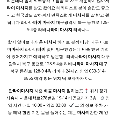
리는데다 몸이 찌뿌둥하고 잠을 푹 자도 개운하지 않아서
타이
마사지
를 받고 왔어요 테라피스트 분이 손압도 좋으
시고 한국말도 잘하셔서 만족스럽게
마사지
를 잘 받고 왔
답니다 라바나
타이
마사지
대구광역시 북구 동천로 128-
9 4층 라바나
타이
마사지
라바나…
할지 알아보다가 혼
마사지
하기로 결정 따당 ​ 대구 아로
마
마사지
라바나
타이
몇번 방문했었는데 만족 했던 기억
이 있어가지고 예약하고 방문함 ​ ​ 라바나
타이
마사지
대구
광역시 북구 동천로 128-9 4층 라바나
타이
마사지
대구
북구 동천로 128-9 4층 라바나 24시간 영업 053-314-
9855 예약 방문 위치 딱 보자마자 아…
란
타이
마사지
시흥 배곧
마사지
잘하는곳
위치 경기
시흥시 서울대학로278번길 19-14 배곧프라자 3층 ​ ​
영
업 시간 매일 10:00 – 익일 03:00 ​ ​
그 외 정보 주차 가
능 예약 할인 지친 몸을 풀어주는 데는
마사지
만한 게 없