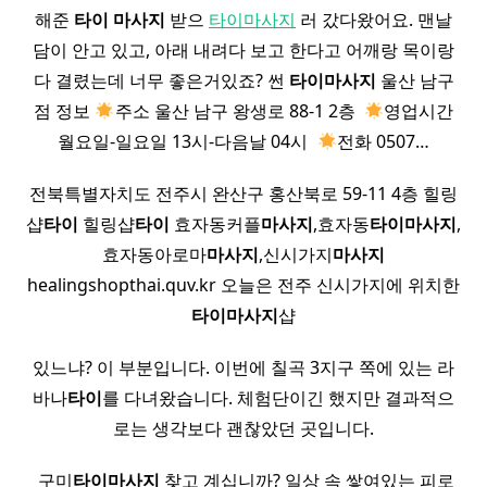
해준
타이
마사지
받으
타이마사지
러 갔다왔어요. 맨날
담이 안고 있고, 아래 내려다 보고 한다고 어깨랑 목이랑
다 결렸는데 너무 좋은거있죠? 썬
타이
마사지
울산 남구
점 정보
주소 울산 남구 왕생로 88-1 2층 ​
영업시간
월요일-일요일 13시-다음날 04시 ​
전화 0507…
전북특별자치도 전주시 완산구 홍산북로 59-11 4층 힐링
샵
타이
힐링샵
타이
효자동커플
마사지
,효자동
타이
마사지
,
효자동아로마
마사지
,신시가지
마사지
healingshopthai.quv.kr 오늘은 전주 신시가지에 위치한
타이
마사지
샵
있느냐? 이 부분입니다. 이번에 칠곡 3지구 쪽에 있는 라
바나
타이
를 다녀왔습니다. 체험단이긴 했지만 결과적으
로는 생각보다 괜찮았던 곳입니다.
​ ​구미
타이
마사지
찾고 계십니까? 일상 속 쌓여있는 피로