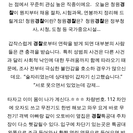
는 점에서 꾸준히 관심 높은 직종이에요. ​ ​ 오늘은 청원
경
찰
이 뭔지부터 채용 절차, 시험과목, 연봉까지 정리해 드
릴게요! 청원
경찰
이란? 청원
경찰
은? ​ 청원
경찰
은 정부청
사, 시청, 도청 등 국가중요시설…
갑작스럽게
경찰
로부터 연락을 받게 되면 대부분의 사람
들은 큰 충격을 받습니다. ​ 특히 성범죄 사건은 다른 사건
과 달리 사회적 낙인에 대한 두려움까지 함께 따라오기 때
문에, 조사 전부터 극심한 불안감을 호소하 경우가 많으신
데요. ​ “술자리였는데 상대방이 갑자기 신고했습니다.”
“서로 웃으면서 있었는데 강제…
타자고 이미 몸이 나가 계신다.ㅎㅎㅎ 차량번호. 112 차안
에 모자도 쓰고 무전기도 한번 해보고 와우 요게 바로 무
전기! 격벽 아빠랑 같이 오토바이 옆집은
경찰
특공대 주차
장이 다소 헷갈릴수 있다. 입구에 차단기 있는곳은 특공대
왼쪽으로 조금 들어와서 활짝 열린 옆문으로 들어오면 박