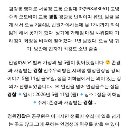
팤쎃톻 행패로 서울청 교통 순찰대 03(998루3061) 고병
수와 오토바이 교통
경찰
경광등 번쩍이며 유인, 벌금 물
게 해서 오늘 2월4일, 법원가야하는데 낮 12시까지 의식
잃게 해서 못가게 했다. 성기에 가래침 매일 샤워할때 가
래침이 화장실 바닥에 떨어졌다. 1년 넘었다. 오늘 밤 귀
가. 방안에 갑자기 최강도 소변 줄줄…
​ 안녕하세요 벌써 가정의 달 5월이 찾아왔습니다
존경
과 사랑받는
경찰
전주우리병원 시태봉 행정원장님 강의
이야기 5월 11일 금요일, 정읍 이화담에서는 의미 있는 강
의가 진행되었습니다. ​
안전을 넘어 안심을주는 정읍
경찰
일시 : 2026년 5월 11일 (월)
장소 : 정읍 이화담
주제: 존경과 사랑받는
경찰
…
청원
경찰
은 공무원은 아니지만 쟁률이 수십 대 일을 넘기
는 곳도 많고,그에 준하는 안정성과 처우를 받을 수 있다