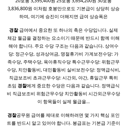
20호봉 3,395,400원 25호봉 3,654,200원 30호봉
3,836,800원 이처럼 호봉만으로도 기본급이 상당히 상승
하며, 여기에 승진이 더해지면 급여 상승폭은
경찰
급여에서 중요한 또 하나의 축은 수당입니다. 실제
체감 월급을 결정하는 요소이기 때문에 반드시 함께 이해
해야 합니다. 주요 수당 구조는 다음과 같습니다. 상여수
당: 정근수당, 성과상여금, 명절휴가비 가계보전수당: 가
족수당, 주택수당, 육아휴직수당 특수근무수당: 위험근무
수당, 치안활동비, 대민활동비 실비보전수당: 정액급식비,
직급보조비 초과근무수당: 시간외, 야간, 휴일근무 특히
초임
경찰
에게 중요한 수당은 다음과 같습니다. 정액급식
비 직급보조비 위험근무수당 치안활동비 시간외근무수당
이 항목들이 실제 월급을…
경찰
공무원 급여를 제대로 이해하려면 몇 가지 핵심 포인
트를 반드시 알고 있어야 합니다. 봉급표는 기본급 기준이