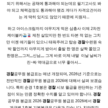
되기 위해서는 공채에 통과해야 되는데요 필기고사도 봐
야 되고 체력검정도 통과해야 됐죠 게다가 자격요건이라
는 게 딱히 있지도 않았기 때문에 지원자…
하고 아이스크림까지 야무지게 먹은 삼총사 이제 2차전
케이블카
제천 살았지만 한 번도 타본 적 없는 그치
만 이젠 애기들이 있으니 태워주려고 탑승
경찰
수련원 숙
박 할인까지 야무지게 받아서 출발 한 명은 살짝 쫄았고
한명은,,,,그저,,,신남,,,, 그게 바로 이제 내딸 ​ 이날 날씨가
진~짜 역대급으로 너무 좋아서…
경찰
공무원 봉급표는 매년 개정되며, 2026년 기준으로는
전반적인
경찰
공무원 봉급표 2026에 대해서 살펴 보겠습
니다. 특히 순경 1호봉은
경찰
시보 월급을 판단하는 기준
점이 되는 만큼 정확한 수치를 알고 있어야 합니다.
경찰
공무원 봉급표 2026
경찰
공무원 봉급표 2026에서
경찰
계급별 1호봉 기본봉급은 다음과 같습니다. 치안정감