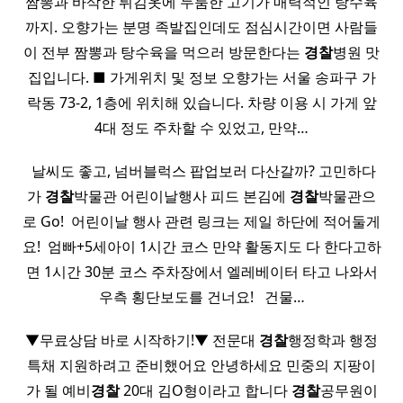
짬뽕과 바삭한 튀김옷에 두툼한 고기가 매력적인 탕수육
까지. 오향가는 분명 족발집인데도 점심시간이면 사람들
이 전부 짬뽕과 탕수육을 먹으러 방문한다는
경찰
병원 맛
집입니다. ■ 가게위치 및 정보 오향가는 서울 송파구 가
락동 73-2, 1층에 위치해 있습니다. 차량 이용 시 가게 앞
4대 정도 주차할 수 있었고, 만약…
​ 날씨도 좋고, 넘버블럭스 팝업보러 다산갈까? 고민하다
가
경찰
박물관 어린이날행사 피드 본김에
경찰
박물관으
로 Go! ​ 어린이날 행사 관련 링크는 제일 하단에 적어둘게
요! ​ 엄빠+5세아이 1시간 코스 만약 활동지도 다 한다고하
면 1시간 30분 코스 주차장에서 엘레베이터 타고 나와서
우측 횡단보도를 건너요! ​ ​ 건물…
▼무료상담 바로 시작하기!▼ 전문대
경찰
행정학과 행정
특채 지원하려고 준비했어요 안녕하세요 민중의 지팡이
가 될 예비
경찰
20대 김O형이라고 합니다
경찰
공무원이