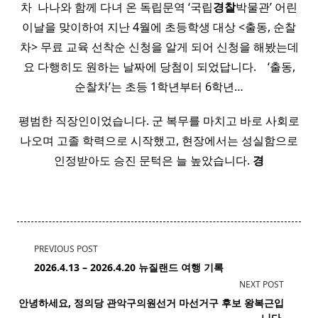
차 ​ 나나와 함께 다녀 온 독립문역 ‘국립
경찰
박물관’ 어린
이날을 맞이하여 지난 4월에 초등학생 대상 <출동, 순찰
차> 무료 교육 선착순 신청을 알게 되어 신청을 해봤는데
요 다행히도 원하는 날짜에 당첨이 되었답니다. ​ ​ ​ ‘출동,
순찰차’는 초등 1학년부터 6학년…
평범한 직장인이었습니다. 군 복무를 마치고 바로 사회로
나오며 고졸 학력으로 시작했고, 현장에서는 성실함으로
인정받아도 승진 문턱은 늘 높았습니다.
경
<span
PREVIOUS POST
class="nav-
2026.4.13 – 2026.4.20
뉴질랜드
여행 기록
subtitle
NEXT POST
screen-
안녕하세요, 정의당 관악
구의원
선거 마선거구 후보 왕복근입
reader-
니다.