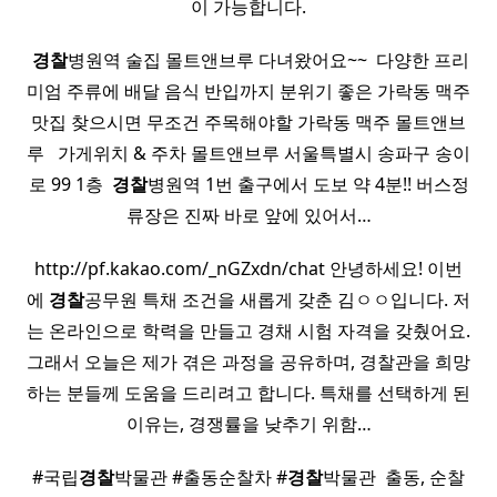
이 가능합니다.
​
경찰
병원역 술집 몰트앤브루 다녀왔어요~~ ​ 다양한 프리
미엄 주류에 배달 음식 반입까지 분위기 좋은 가락동 맥주
맛집 찾으시면 무조건 주목해야할 가락동 맥주 몰트앤브
루 ​ ​ 가게위치 & 주차 몰트앤브루 서울특별시 송파구 송이
로 99 1층 ​
경찰
병원역 1번 출구에서 도보 약 4분!! 버스정
류장은 진짜 바로 앞에 있어서…
http://pf.kakao.com/_nGZxdn/chat 안녕하세요! 이번
에
경찰
공무원 특채 조건을 새롭게 갖춘 김ㅇㅇ입니다. 저
는 온라인으로 학력을 만들고 경채 시험 자격을 갖췄어요.
그래서 오늘은 제가 겪은 과정을 공유하며, 경찰관을 희망
하는 분들께 도움을 드리려고 합니다. 특채를 선택하게 된
이유는, 경쟁률을 낮추기 위함…
#국립
경찰
박물관 #출동순찰차 #
경찰
박물관 ​ 출동, 순찰